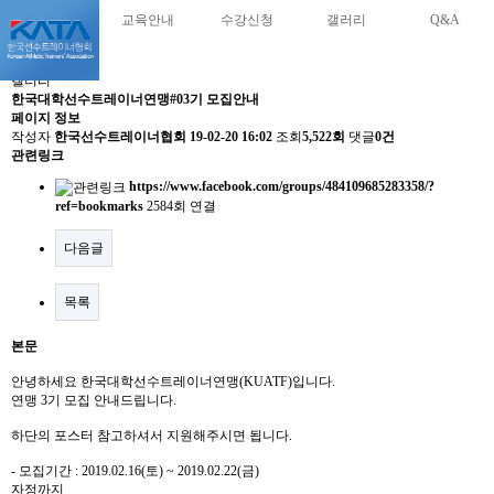
교육안내
수강신청
갤러리
Q&A
갤러리
한국대학선수트레이너연맹#03기 모집안내
페이지 정보
작성자
한국선수트레이너협회
19-02-20 16:02
조회
5,522회
댓글
0건
관련링크
https://www.facebook.com/groups/484109685283358/?
ref=bookmarks
2584회 연결
다음글
목록
본문
안녕하세요 한국대학선수트레이너연맹(KUATF)입니다.
연맹 3기 모집 안내드립니다.
하단의 포스터 참고하셔서 지원해주시면 됩니다.
- 모집기간 : 2019.02.16(토) ~ 2019.02.22(금)
자정까지